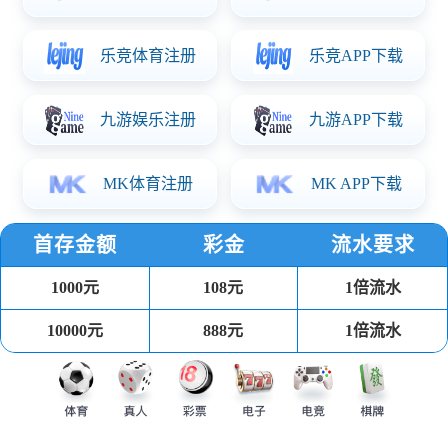
近日，一份关于欧洲足坛边锋突破效率的数据榜单引
发关注，荷兰国家队与利物浦边锋科迪·加克波的名字
赫然在列。根据专业数据机构的统计，加克波在本赛
季的多项突破指标上均有显著提升，其中成功过人次
数有望较上赛季增长超过30%。这一趋势不仅预示着
这位荷兰边锋个人状态的强势复苏，也为利物浦前场
的战术体系带来了新的活力。