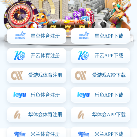
致命失误葬送好局！巴克利狠
批福克斯：反击上篮进攻太愚
蠢
2026-06-12 15:01
40 次阅读
首页
/
体育头条